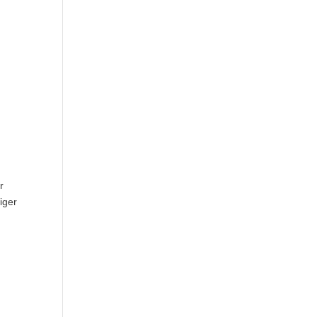
r
iger