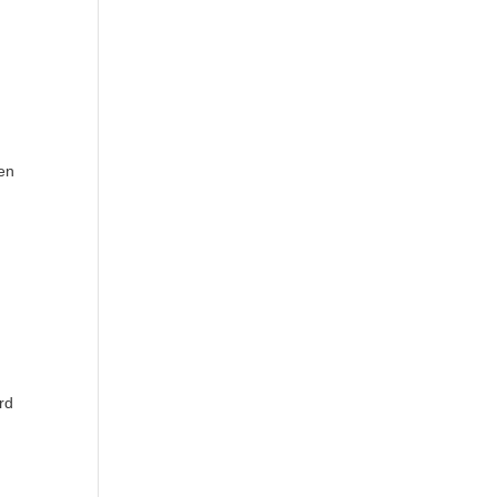
gen
rd