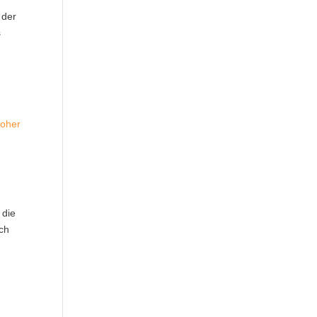
 der
s
hoher
 die
ich