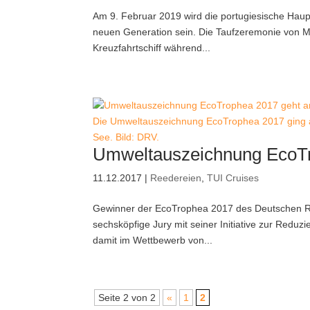
Am 9. Februar 2019 wird die portugiesische Haup
neuen Generation sein. Die Taufzeremonie von Mei
Kreuzfahrtschiff während...
Die Umweltauszeichnung EcoTrophea 2017 ging an
See. Bild: DRV.
Umweltauszeichnung EcoTr
11.12.2017
|
Reedereien
,
TUI Cruises
Gewinner der EcoTrophea 2017 des Deutschen Re
sechsköpfige Jury mit seiner Initiative zur Reduz
damit im Wettbewerb von...
Seite 2 von 2
«
1
2