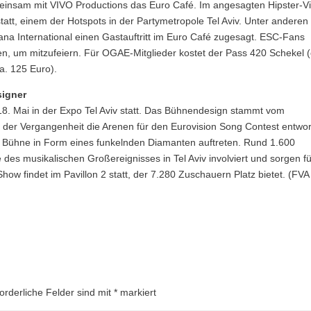
einsam mit VIVO Productions das Euro Café. Im angesagten Hipster-Vi
att, einem der Hotspots in der Partymetropole Tel Aviv. Unter anderen
a International einen Gastauftritt im Euro Café zugesagt. ESC-Fans
, um mitzufeiern. Für OGAE-Mitglieder kostet der Pass 420 Schekel (
a. 125 Euro).
signer
18. Mai in der Expo Tel Aviv statt. Das Bühnendesign stammt vom
n der Vergangenheit die Arenen für den Eurovision Song Contest entwo
er Bühne in Form eines funkelnden Diamanten auftreten. Rund 1.600
e des musikalischen Großereignisses in Tel Aviv involviert und sorgen f
how findet im Pavillon 2 statt, der 7.280 Zuschauern Platz bietet. (FVA
forderliche Felder sind mit
*
markiert