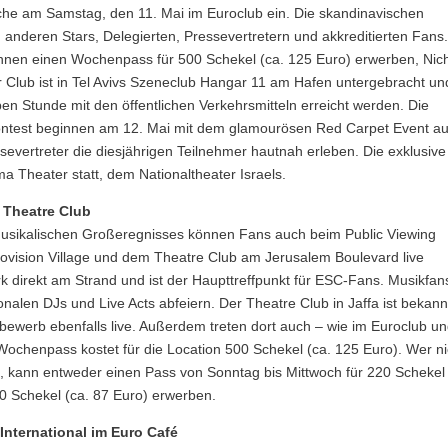
che am Samstag, den 11. Mai im Euroclub ein. Die skandinavischen
nderen Stars, Delegierten, Pressevertretern und akkreditierten Fans
önnen einen Wochenpass für 500 Schekel (ca. 125 Euro) erwerben, Nich
r Club ist in Tel Avivs Szeneclub Hangar 11 am Hafen untergebracht un
n Stunde mit den öffentlichen Verkehrsmitteln erreicht werden. Die
 Contest beginnen am 12. Mai mit dem glamourösen Red Carpet Event au
ertreter die diesjährigen Teilnehmer hautnah erleben. Die exklusive
a Theater statt, dem Nationaltheater Israels.
 Theatre Club
musikalischen Großeregnisses können Fans auch beim Public Viewing
ovision Village und dem Theatre Club am Jerusalem Boulevard live
rk direkt am Strand und ist der Haupttreffpunkt für ESC-Fans. Musikfan
nalen DJs und Live Acts abfeiern. Der Theatre Club in Jaffa ist bekann
bewerb ebenfalls live. Außerdem treten dort auch – wie im Euroclub u
ochenpass kostet für die Location 500 Schekel (ca. 125 Euro). Wer ni
 kann entweder einen Pass von Sonntag bis Mittwoch für 220 Schekel 
0 Schekel (ca. 87 Euro) erwerben.
International im Euro Café