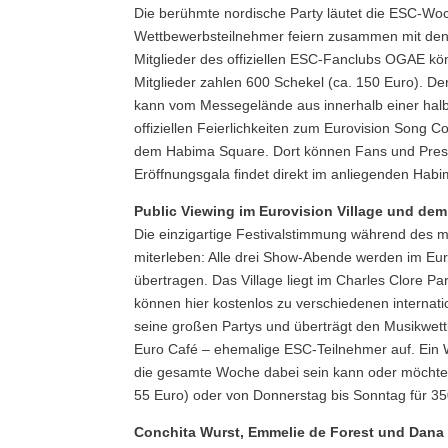
Die berühmte nordische Party läutet die ESC-Wo
Wettbewerbsteilnehmer feiern zusammen mit den a
Mitglieder des offiziellen ESC-Fanclubs OGAE k
Mitglieder zahlen 600 Schekel (ca. 150 Euro). De
kann vom Messegelände aus innerhalb einer halbe
offiziellen Feierlichkeiten zum Eurovision Song
dem Habima Square. Dort können Fans und Pressev
Eröffnungsgala findet direkt im anliegenden Habim
Public Viewing im Eurovision Village und dem
Die einzigartige Festivalstimmung während des 
miterleben: Alle drei Show-Abende werden im Eur
übertragen. Das Village liegt im Charles Clore Pa
können hier kostenlos zu verschiedenen internatio
seine großen Partys und überträgt den Musikwett
Euro Café – ehemalige ESC-Teilnehmer auf. Ein W
die gesamte Woche dabei sein kann oder möchte,
55 Euro) oder von Donnerstag bis Sonntag für 35
Conchita Wurst, Emmelie de Forest und Dana 