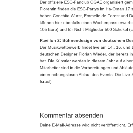
Der offizielle ESC-Fanclub OGAE organisiert gem
Florentin finden die ESC-Partys im Ha-Oman 17 st
haben Conchita Wurst, Emmelie de Forest und Dan
können hier ebenfalls einen Wochenpass erwerben
105 Euro) und für Nicht-Mitglieder 500 Schekel (c
Pavillon 2: Bühnendesign von deutschem De
Der Musikwettbewerb findet live am 14., 16. und 
deutschen Designer Florian Wieder, der bereits i
hat. Die Künstler werden in diesem Jahr auf ein
Mitarbeiter sind in die Vorbereitungen und Abläuf
einen reibungslosen Ablauf des Events. Die Live-S
Israel)
Kommentar absenden
Deine E-Mail-Adresse wird nicht veröffentlicht.
Er