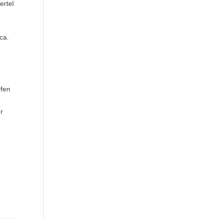
ertel
ca.
rfen
ür