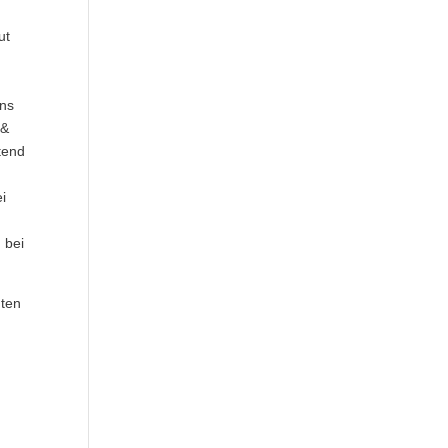
ut
ens
 &
tend
i
 bei
nten