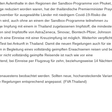
nden Aufenthalte in den Regionen der Sandbox-Programme von Phuket,
e reduziert worden waren, hat der thailändische Premierminister Pray
vember für ausgewählte Länder mit niedrigem Covid-19-Risiko die
ein wird, auch ohne an einem der Sandbox-Programme teilnehmen zu
ige Impfung mit einem in Thailand zugelassenen Impfstoff, die mindest
en sind Impfstoffe von AstraZeneca, Sinovac, Biontech-Pfizer, Johnson
eine Einreise mit einer Kreuzimpfung ist möglich. Weiterhin verpflich
 Test bei Ankunft in Thailand. Damit die neuen Regelungen auch für sie
n in Begleitung eines vollständig geimpften Erwachsenen reisen und be
r nicht vollständig geimpfte Reisende ist nach wie vor eine
htend, bei Einreise per Flugzeug für zehn, beziehungsweise 14 Nächten
 genauestens beobachtet werden. Sollten neue, hochansteckende Varia
die Regelungen entsprechend angepasst. (FVA Thailand)