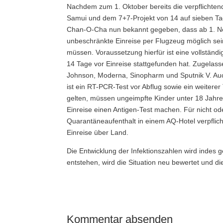
Nachdem zum 1. Oktober bereits die verpflichte
Samui und dem 7+7-Projekt von 14 auf sieben Tag
Chan-O-Cha nun bekannt gegeben, dass ab 1. No
unbeschränkte Einreise per Flugzeug möglich s
müssen. Voraussetzung hierfür ist eine vollständ
14 Tage vor Einreise stattgefunden hat. Zugelass
Johnson, Moderna, Sinopharm und Sputnik V. Auch 
ist ein RT-PCR-Test vor Abflug sowie ein weiterer
gelten, müssen ungeimpfte Kinder unter 18 Jahre
Einreise einen Antigen-Test machen. Für nicht ode
Quarantäneaufenthalt in einem AQ-Hotel verpflic
Einreise über Land.
Die Entwicklung der Infektionszahlen wird indes
entstehen, wird die Situation neu bewertet und 
Kommentar absenden