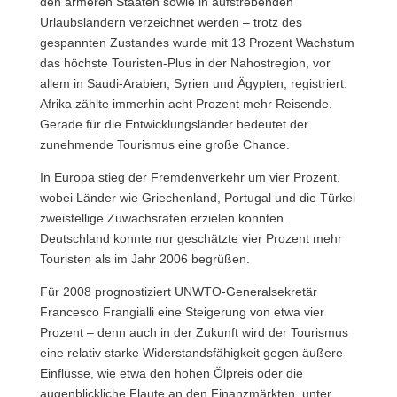
den ärmeren Staaten sowie in aufstrebenden
Urlaubsländern verzeichnet werden – trotz des
gespannten Zustandes wurde mit 13 Prozent Wachstum
das höchste Touristen-Plus in der Nahostregion, vor
allem in Saudi-Arabien, Syrien und Ägypten, registriert.
Afrika zählte immerhin acht Prozent mehr Reisende.
Gerade für die Entwicklungsländer bedeutet der
zunehmende Tourismus eine große Chance.
In Europa stieg der Fremdenverkehr um vier Prozent,
wobei Länder wie Griechenland, Portugal und die Türkei
zweistellige Zuwachsraten erzielen konnten.
Deutschland konnte nur geschätzte vier Prozent mehr
Touristen als im Jahr 2006 begrüßen.
Für 2008 prognostiziert UNWTO-Generalsekretär
Francesco Frangialli eine Steigerung von etwa vier
Prozent – denn auch in der Zukunft wird der Tourismus
eine relativ starke Widerstandsfähigkeit gegen äußere
Einflüsse, wie etwa den hohen Ölpreis oder die
augenblickliche Flaute an den Finanzmärkten, unter