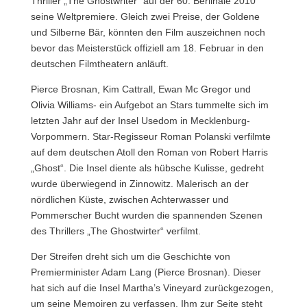
Thriller „The Ghostwriter“ auf der 60. Berlinale 2010
seine Weltpremiere. Gleich zwei Preise, der Goldene
und Silberne Bär, könnten den Film auszeichnen noch
bevor das Meisterstück offiziell am 18. Februar in den
deutschen Filmtheatern anläuft.
Pierce Brosnan, Kim Cattrall, Ewan Mc Gregor und
Olivia Williams- ein Aufgebot an Stars tummelte sich im
letzten Jahr auf der Insel Usedom in Mecklenburg-
Vorpommern. Star-Regisseur Roman Polanski verfilmte
auf dem deutschen Atoll den Roman von Robert Harris
„Ghost“. Die Insel diente als hübsche Kulisse, gedreht
wurde überwiegend in Zinnowitz. Malerisch an der
nördlichen Küste, zwischen Achterwasser und
Pommerscher Bucht wurden die spannenden Szenen
des Thrillers „The Ghostwirter“ verfilmt.
Der Streifen dreht sich um die Geschichte von
Premierminister Adam Lang (Pierce Brosnan). Dieser
hat sich auf die Insel Martha’s Vineyard zurückgezogen,
um seine Memoiren zu verfassen. Ihm zur Seite steht