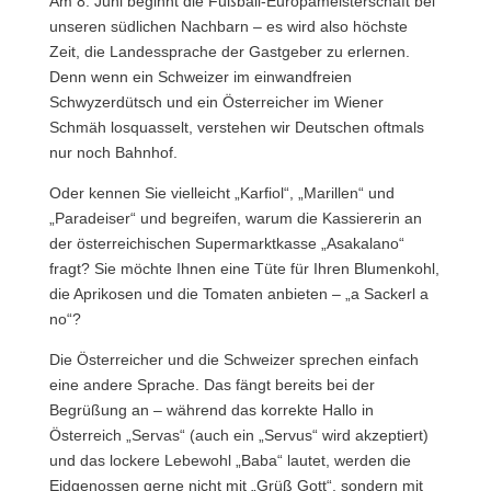
Am 8. Juni beginnt die Fußball-Europameisterschaft bei
unseren südlichen Nachbarn – es wird also höchste
Zeit, die Landessprache der Gastgeber zu erlernen.
Denn wenn ein Schweizer im einwandfreien
Schwyzerdütsch und ein Österreicher im Wiener
Schmäh losquasselt, verstehen wir Deutschen oftmals
nur noch Bahnhof.
Oder kennen Sie vielleicht „Karfiol“, „Marillen“ und
„Paradeiser“ und begreifen, warum die Kassiererin an
der österreichischen Supermarktkasse „Asakalano“
fragt?
Sie möchte Ihnen eine Tüte für Ihren Blumenkohl,
die Aprikosen und die Tomaten anbieten – „a Sackerl a
no“?
Die Österreicher und die Schweizer sprechen einfach
eine andere Sprache. Das fängt bereits bei der
Begrüßung an – während das korrekte Hallo in
Österreich „Servas“ (auch ein „Servus“ wird akzeptiert)
und das lockere Lebewohl „Baba“ lautet, werden die
Eidgenossen gerne nicht mit „Grüß Gott“, sondern mit