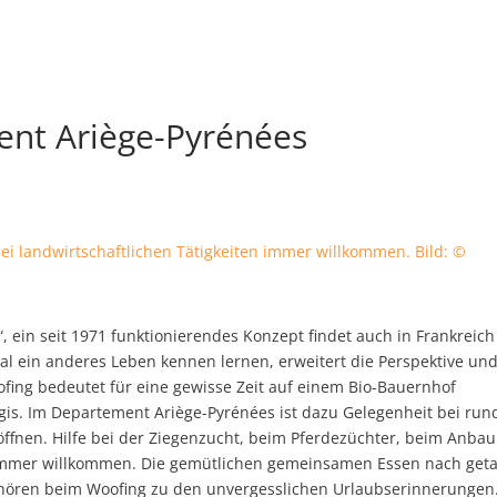
nt Ariège-Pyrénées
bei landwirtschaftlichen Tätigkeiten immer willkommen. Bild: ©
 ein seit 1971 funktionierendes Konzept findet auch in Frankreich
l ein anderes Leben kennen lernen, erweitert die Perspektive un
fing bedeutet für eine gewisse Zeit auf einem Bio-Bauernhof
gis. Im Departement Ariège-Pyrénées ist dazu Gelegenheit bei run
 öffnen. Hilfe bei der Ziegenzucht, beim Pferdezüchter, beim Anba
immer willkommen. Die gemütlichen gemeinsamen Essen nach get
hören beim Woofing zu den unvergesslichen Urlaubserinnerungen