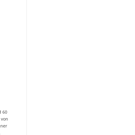
d
d 60
u von
aner
.