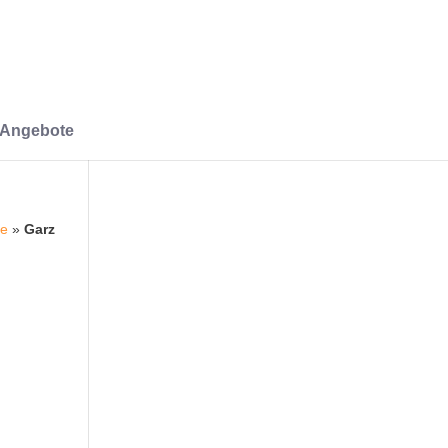
-Angebote
te
»
Garz