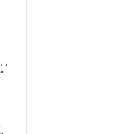
 ein
er
r