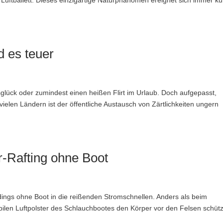
 Luftballett. Dieses einzigartige Naturphänomen ereignet sich immer ku
d es teuer
glück oder zumindest einen heißen Flirt im Urlaub. Doch aufgepasst,
ielen Ländern ist der öffentliche Austausch von Zärtlichkeiten ungern
-Rafting ohne Boot
ings ohne Boot in die reißenden Stromschnellen. Anders als beim
bilen Luftpolster des Schlauchbootes den Körper vor den Felsen schüt