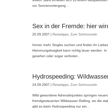
Million Stare erheben sich zu einem beispiellosen
vor Sonnenuntergang:...
Sex in der Fremde: hier wir
25.09.2007
|
Reisetipps
,
Zum Schmunzeln
Immer mehr Singles suchen und finden ihr Liebes
Hemmungslosigkeit kann richtig teuer werden. In v
gesehen oder sogar verboten...
Hydrospeeding: Wildwasser
24.09.2007
|
Reisetipps
,
Zum Schmunzeln
Wild gewordene Adrenalinjunkies springen neuerd
fremdgesteuerten Wildwasser-Rafting, wo die sta
gibt es beim Hydrospeeding nur ein...