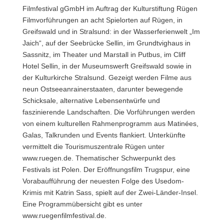
Filmfestival gGmbH im Auftrag der Kulturstiftung Rügen
Filmvorführungen an acht Spielorten auf Rügen, in
Greifswald und in Stralsund
: in der Wasserferienwelt „Im
Jaich“, auf der Seebrücke Sellin, im Grundtvighaus in
Sassnitz, im Theater und Marstall in Putbus, im Cliff
Hotel Sellin, in der Museumswerft Greifswald sowie in
der Kulturkirche Stralsund. Gezeigt werden Filme aus
neun Ostseeanrainerstaaten, darunter bewegende
Schicksale, alternative Lebensentwürfe und
faszinierende Landschaften. Die Vorführungen werden
von einem kulturellen Rahmenprogramm aus Matinées,
Galas, Talkrunden und Events flankiert. Unterkünfte
vermittelt die Tourismuszentrale Rügen unter
www.ruegen.de. Thematischer Schwerpunkt des
Festivals ist Polen. Der Eröffnungsfilm Trugspur, eine
Vorabaufführung der neuesten Folge des Usedom-
Krimis mit Katrin Sass, spielt auf der Zwei-Länder-Insel.
Eine Programmübersicht gibt es unter
www.ruegenfilmfestival.de.