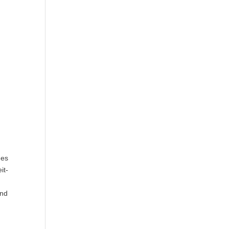
des
it-
und