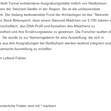
belt-Tunnel entstandene Ausgrabungsstätte östlich von Rødbyhavn
en der Steinzeit-Siedler in der Region. Sie ist die umfassendste
k. Der bislang bedeutendste Fund der Archäologen ist das “Steinzeit-
es Stück Birkenpech, dass einem Steinzeit-Mädchen vor 5.700 Jahren a
enschaftlern, das DNA-Profil und Aussehen des Mädchens zu
undheit und ihre Ernährungsweise zu gewinnen. Die Forscher tauften 
 Sie wurde so zur Namensgeberin für eine Ausstellung, die sich in
de aus den Ausgrabungen bei Rødbyhavn werden laufend integriert und
amische Ausstellung zu schaffen.
m Lolland Falster.
forderliche Felder sind mit
*
markiert