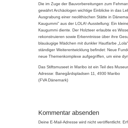
Die im Zuge der Bauvorbereitungen zum Fehmarn
gewährt Archäologen wichtige Einblicke in das Leb
Ausgrabung einer neolithischen Stätte in Dänemar
Kaugummi” aus der LOLA!-Ausstellung: Ein klein
Kaugummi diente. Der Holzteer erlaubte es Wiss
rekonstruieren sowie Erkenntnisse über ihre Ges
blauäugige Mädchen mit dunkler Hautfarbe „Lola“.
ständiger Weiterentwicklung befindet: Neue Fun
neue Themenkomplexe aufgegriffen, um eine dyn
Das Stiftsmuseet in Maribo ist ein Teil des Museu
Adresse: Banegårdspladsen 11, 4930 Maribo
(FVA Dänemark)
Kommentar absenden
Deine E-Mail-Adresse wird nicht veröffentlicht.
Er