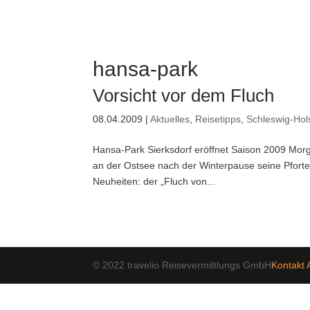
hansa-park
Vorsicht vor dem Fluch
08.04.2009
|
Aktuelles
,
Reisetipps
,
Schleswig-Hol
Hansa-Park Sierksdorf eröffnet Saison 2009 Morge
an der Ostsee nach der Winterpause seine Pforten
Neuheiten: der „Fluch von...
© 2022 travelio Reisevermittlungs GmbH
Kontakt