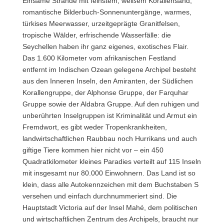
Einsame Strände mit feinstem, weißem Korallensand,
romantische Bilderbuch-Sonnenuntergänge, warmes,
türkises Meerwasser, urzeitgeprägte Granitfelsen,
tropische Wälder, erfrischende Wasserfälle: die
Seychellen haben ihr ganz eigenes, exotisches Flair.
Das 1.600 Kilometer vom afrikanischen Festland
entfernt im Indischen Ozean gelegene Archipel besteht
aus den Inneren Inseln, den Amiranten, der Südlichen
Korallengruppe, der Alphonse Gruppe, der Farquhar
Gruppe sowie der Aldabra Gruppe. Auf den ruhigen und
unberührten Inselgruppen ist Kriminalität und Armut ein
Fremdwort, es gibt weder Tropenkrankheiten,
landwirtschaftlichen Raubbau noch Hurrikans und auch
giftige Tiere kommen hier nicht vor – ein 450
Quadratkilometer kleines Paradies verteilt auf 115 Inseln
mit insgesamt nur 80.000 Einwohnern. Das Land ist so
klein, dass alle Autokennzeichen mit dem Buchstaben S
versehen und einfach durchnummeriert sind. Die
Hauptstadt Victoria auf der Insel Mahé, dem politischen
und wirtschaftlichen Zentrum des Archipels, braucht nur