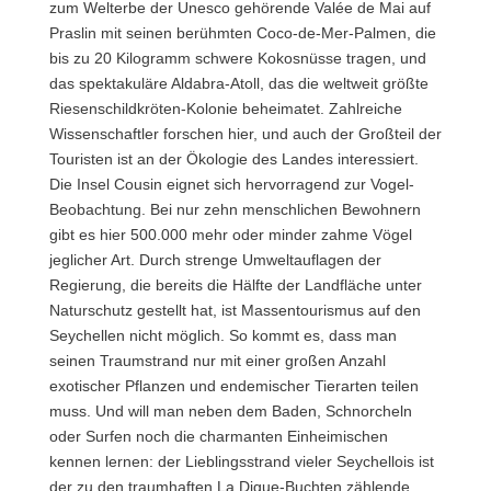
zum Welterbe der Unesco gehörende Valée de Mai auf
Praslin mit seinen berühmten Coco-de-Mer-Palmen, die
bis zu 20 Kilogramm schwere Kokosnüsse tragen, und
das spektakuläre Aldabra-Atoll, das die weltweit größte
Riesenschildkröten-Kolonie beheimatet. Zahlreiche
Wissenschaftler forschen hier, und auch der Großteil der
Touristen ist an der Ökologie des Landes interessiert.
Die Insel Cousin eignet sich hervorragend zur Vogel-
Beobachtung. Bei nur zehn menschlichen Bewohnern
gibt es hier 500.000 mehr oder minder zahme Vögel
jeglicher Art. Durch strenge Umweltauflagen der
Regierung, die bereits die Hälfte der Landfläche unter
Naturschutz gestellt hat, ist Massentourismus auf den
Seychellen nicht möglich. So kommt es, dass man
seinen Traumstrand nur mit einer großen Anzahl
exotischer Pflanzen und endemischer Tierarten teilen
muss. Und will man neben dem Baden, Schnorcheln
oder Surfen noch die charmanten Einheimischen
kennen lernen: der Lieblingsstrand vieler Seychellois ist
der zu den traumhaften La Digue-Buchten zählende