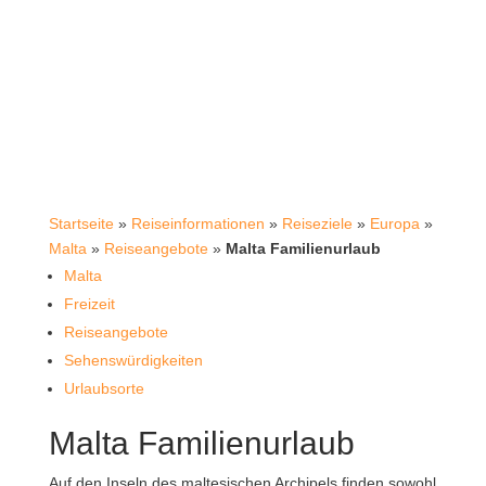
Startseite
»
Reiseinformationen
»
Reiseziele
»
Europa
»
Malta
»
Reiseangebote
»
Malta Familienurlaub
Malta
Freizeit
Reiseangebote
Sehenswürdigkeiten
Urlaubsorte
Malta Familienurlaub
Auf den Inseln des maltesischen Archipels finden sowohl