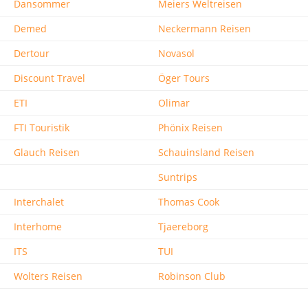
Dansommer
Meiers Weltreisen
Demed
Neckermann Reisen
Dertour
Novasol
Discount Travel
Öger Tours
ETI
Olimar
FTI Touristik
Phönix Reisen
Glauch Reisen
Schauinsland Reisen
Suntrips
Interchalet
Thomas Cook
Interhome
Tjaereborg
ITS
TUI
Wolters Reisen
Robinson Club