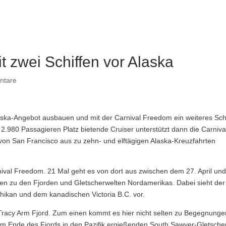
t zwei Schiffen vor Alaska
ntare
aska-Angebot ausbauen und mit der Carnival Freedom ein weiteres Schi
2.980 Passagieren Platz bietende Cruiser unterstützt dann die Carniva
 von San Francisco aus zu zehn- und elftägigen Alaska-Kreuzfahrten
nival Freedom. 21 Mal geht es von dort aus zwischen dem 27. April un
n zu den Fjorden und Gletscherwelten Nordamerikas. Dabei sieht der
hikan und dem kanadischen Victoria B.C. vor.
n Tracy Arm Fjord. Zum einen kommt es hier nicht selten zu Begegnunge
h am Ende des Fjords in den Pazifik ergießenden South Sawyer-Gletsche