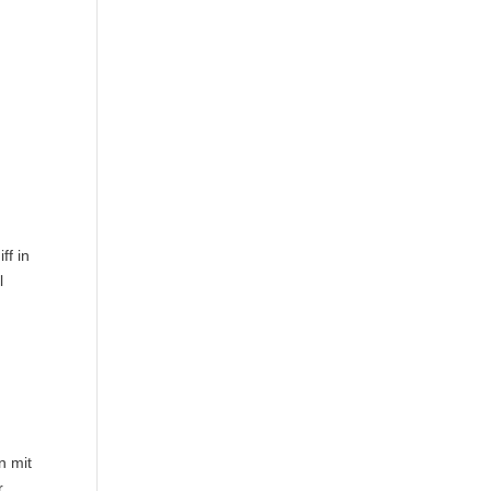
ff in
l
d
n mit
r