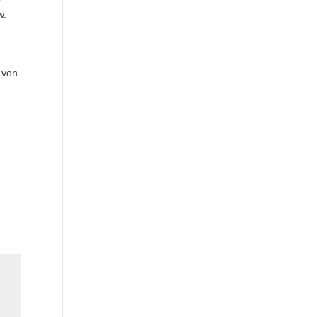
w.
 von