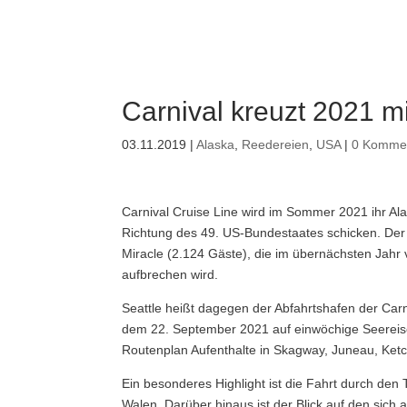
Carnival kreuzt 2021 mi
03.11.2019
|
Alaska
,
Reedereien
,
USA
|
0 Komme
Carnival Cruise Line wird im Sommer 2021 ihr Al
Richtung des 49. US-Bundestaates schicken.
Der 
Miracle (2.124 Gäste), die im übernächsten Jahr
aufbrechen wird.
Seattle heißt dagegen der Abfahrtshafen der Car
dem 22. September 2021 auf einwöchige Seereise
Routenplan Aufenthalte in Skagway, Juneau, Ketc
Ein besonderes Highlight ist die Fahrt durch de
Walen. Darüber hinaus ist der Blick auf den sic