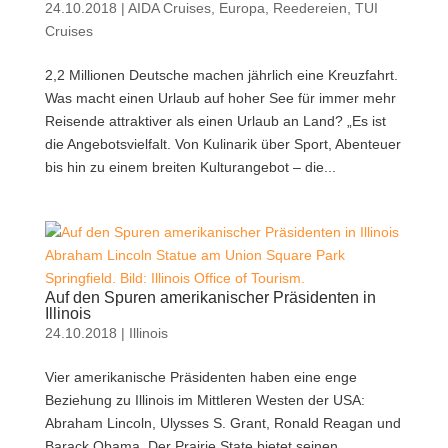
24.10.2018
|
AIDA Cruises
,
Europa
,
Reedereien
,
TUI
Cruises
2,2 Millionen Deutsche machen jährlich eine Kreuzfahrt.
Was macht einen Urlaub auf hoher See für immer mehr
Reisende attraktiver als einen Urlaub an Land? „Es ist
die Angebotsvielfalt. Von Kulinarik über Sport, Abenteuer
bis hin zu einem breiten Kulturangebot – die...
Abraham Lincoln Statue am Union Square Park
Springfield. Bild: Illinois Office of Tourism.
Auf den Spuren amerikanischer Präsidenten in
Illinois
24.10.2018
|
Illinois
Vier amerikanische Präsidenten haben eine enge
Beziehung zu Illinois im Mittleren Westen der USA:
Abraham Lincoln, Ulysses S. Grant, Ronald Reagan und
Barack Obama. Der Prairie State bietet seinen