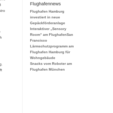
Flughafennews
8
stro
Flughafen Hamburg
investiert in neue
Gepäckförderanlage
Interaktiver „Sensory
e
Room“ am FlughafenSan
ch
Francisco
Lärmschutzprogramm am
Flughafen Hamburg für
Wohngebäude
Snacks vom Roboter am
g.
Flughafen München
ft