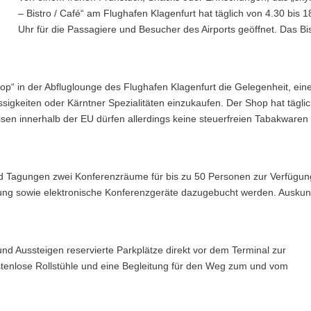
– Bistro / Café“ am Flughafen Klagenfurt hat täglich von 4.30 bis 1
Uhr für die Passagiere und Besucher des Airports geöffnet. Das Bi
p“ in der Abfluglounge des Flughafen Klagenfurt die Gelegenheit, ein
igkeiten oder Kärntner Spezialitäten einzukaufen. Der Shop hat tägli
eisen innerhalb der EU dürfen allerdings keine steuerfreien Tabakwaren
d Tagungen zwei Konferenzräume für bis zu 50 Personen zur Verfügun
ng sowie elektronische Konferenzgeräte dazugebucht werden. Auskun
d Aussteigen reservierte Parkplätze direkt vor dem Terminal zur
ostenlose Rollstühle und eine Begleitung für den Weg zum und vom