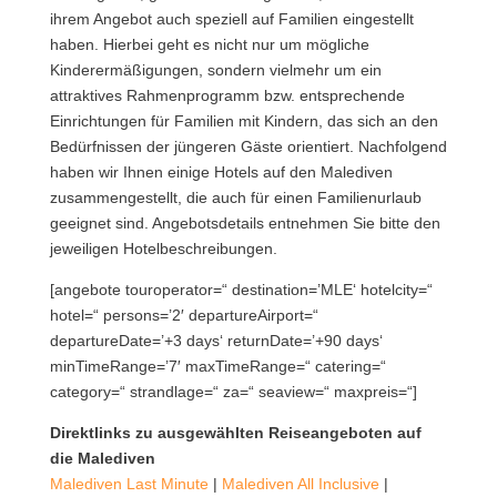
ihrem Angebot auch speziell auf Familien eingestellt
haben. Hierbei geht es nicht nur um mögliche
Kinderermäßigungen, sondern vielmehr um ein
attraktives Rahmenprogramm bzw. entsprechende
Einrichtungen für Familien mit Kindern, das sich an den
Bedürfnissen der jüngeren Gäste orientiert. Nachfolgend
haben wir Ihnen einige Hotels auf den Malediven
zusammengestellt, die auch für einen Familienurlaub
geeignet sind. Angebotsdetails entnehmen Sie bitte den
jeweiligen Hotelbeschreibungen.
[angebote touroperator=“ destination=’MLE‘ hotelcity=“
hotel=“ persons=’2′ departureAirport=“
departureDate=’+3 days‘ returnDate=’+90 days‘
minTimeRange=’7′ maxTimeRange=“ catering=“
category=“ strandlage=“ za=“ seaview=“ maxpreis=“]
Direktlinks zu ausgewählten Reiseangeboten auf
die Malediven
Malediven Last Minute
|
Malediven All Inclusive
|