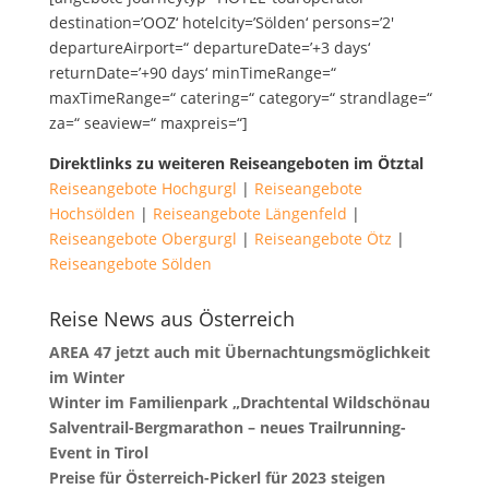
destination=’OOZ‘ hotelcity=’Sölden‘ persons=’2′
departureAirport=“ departureDate=’+3 days‘
returnDate=’+90 days‘ minTimeRange=“
maxTimeRange=“ catering=“ category=“ strandlage=“
za=“ seaview=“ maxpreis=“]
Direktlinks zu weiteren Reiseangeboten im Ötztal
Reiseangebote Hochgurgl
|
Reiseangebote
Hochsölden
|
Reiseangebote Längenfeld
|
Reiseangebote Obergurgl
|
Reiseangebote Ötz
|
Reiseangebote Sölden
Reise News aus Österreich
AREA 47 jetzt auch mit Übernachtungsmöglichkeit
im Winter
Winter im Familienpark „Drachtental Wildschönau
Salventrail-Bergmarathon – neues Trailrunning-
Event in Tirol
Preise für Österreich-Pickerl für 2023 steigen