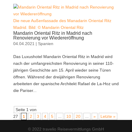
Die neue Außenfassade des Manadarin Oriental Ritz
Madrid. Bild: © Mandarin Oriental Ritz
Mandarin Oriental Ritz in Madrid nach
Renovierung vor Wiedereröffnung
04.04.2021
|
Spanien
Das Luxushotel Mandarin Oriental Ritz in Madrid wird
nach der umfangreichsten Renovierung in seiner 110-
jährigen Geschichte am 15. April wieder seine Türen
öffnen. Während der dreijährigen Renovierung
arbeiteten der spanische Architekt Rafael de La-Hoz und
die Pariser...
Seite 1 von
27
1
2
3
4
5
...
10
20
...
»
Letzte »
© 2022 travelio Reisevermittlungs GmbH