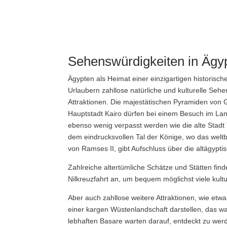
Sehenswürdigkeiten in Ägy
Ägypten als Heimat einer einzigartigen historisch
Urlaubern zahllose natürliche und kulturelle Seh
Attraktionen. Die majestätischen Pyramiden von 
Hauptstadt Kairo dürfen bei einem Besuch im La
ebenso wenig verpasst werden wie die alte Stadt
dem eindrucksvollen Tal der Könige, wo das welt
von Ramses II, gibt Aufschluss über die altägypti
Zahlreiche altertümliche Schätze und Stätten fin
Nilkreuzfahrt an, um bequem möglichst viele kult
Aber auch zahllose weitere Attraktionen, wie et
einer kargen Wüstenlandschaft darstellen, das 
lebhaften Basare warten darauf, entdeckt zu wer