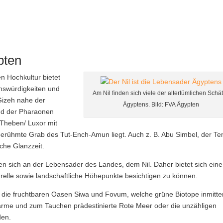
pten
en Hochkultur bietet
enswürdigkeiten und
Am Nil finden sich viele der altertümlichen Schä
Gizeh nahe der
Ägyptens. Bild: FVA Ägypten
nd der Pharaonen
 Theben/ Luxor mit
berühmte Grab des Tut-Ench-Amun liegt. Auch z. B. Abu Simbel, der T
sche Glanzzeit.
den sich an der Lebensader des Landes, dem Nil. Daher bietet sich eine
urelle sowie landschaftliche Höhepunkte besichtigen zu können.
wa die fruchtbaren Oasen Siwa und Fovum, welche grüne Biotope inmitte
warme und zum Tauchen prädestinierte Rote Meer oder die unzähligen
den.