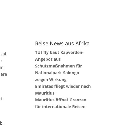
Reise News aus Afrika
TUI fly baut Kapverden-
asai
Angebot aus
er
Schutzmaßnahmen für
Im
Nationalpark Salongo
iere
zeigen Wirkung
Emirates fliegt wieder nach
e
Mauritius
rt
Mauritius öffnet Grenzen
für internationale Reisen
b,