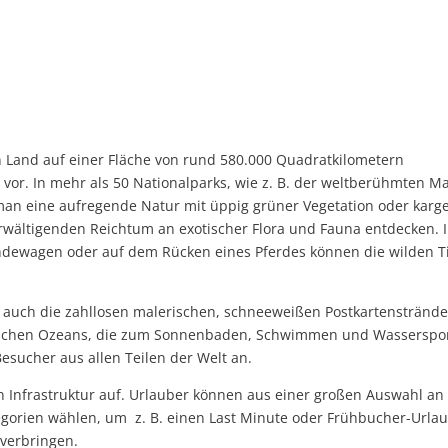
n Land auf einer Fläche von rund 580.000 Quadratkilometern
vor. In mehr als 50 Nationalparks, wie z. B. der weltberühmten M
an eine aufregende Natur mit üppig grüner Vegetation oder karg
wältigenden Reichtum an exotischer Flora und Fauna entdecken. 
dewagen oder auf dem Rücken eines Pferdes können die wilden T
rn auch die zahllosen malerischen, schneeweißen Postkartenstränd
Indischen Ozeans, die zum Sonnenbaden, Schwimmen und Wasserspo
Besucher aus allen Teilen der Welt an.
en Infrastruktur auf. Urlauber können aus einer großen Auswahl an
egorien wählen, um z. B. einen Last Minute oder Frühbucher-Urlau
 verbringen.