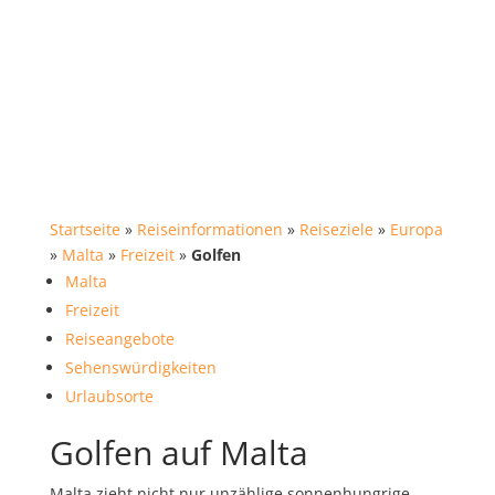
Startseite
»
Reiseinformationen
»
Reiseziele
»
Europa
»
Malta
»
Freizeit
»
Golfen
Malta
Freizeit
Reiseangebote
Sehenswürdigkeiten
Urlaubsorte
Golfen auf Malta
Malta zieht nicht nur unzählige sonnenhungrige