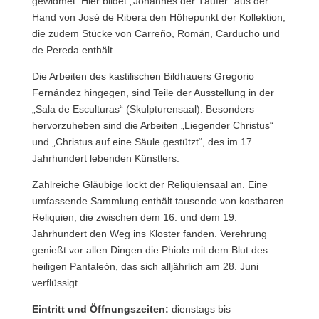
gewidmet. Hier bildet „Johannes der Täufer“ aus der
Hand von José de Ribera den Höhepunkt der Kollektion,
die zudem Stücke von Carreño, Román, Carducho und
de Pereda enthält.
Die Arbeiten des kastilischen Bildhauers Gregorio
Fernández hingegen, sind Teile der Ausstellung in der
„Sala de Esculturas“ (Skulpturensaal). Besonders
hervorzuheben sind die Arbeiten „Liegender Christus“
und „Christus auf eine Säule gestützt“, des im 17.
Jahrhundert lebenden Künstlers.
Zahlreiche Gläubige lockt der Reliquiensaal an. Eine
umfassende Sammlung enthält tausende von kostbaren
Reliquien, die zwischen dem 16. und dem 19.
Jahrhundert den Weg ins Kloster fanden. Verehrung
genießt vor allen Dingen die Phiole mit dem Blut des
heiligen Pantaleón, das sich alljährlich am 28. Juni
verflüssigt.
Eintritt und Öffnungszeiten:
dienstags bis