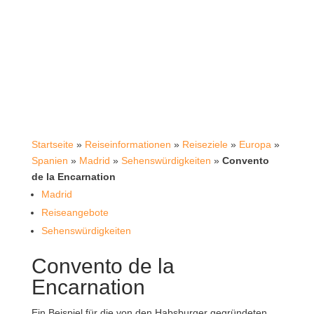
Startseite
»
Reiseinformationen
»
Reiseziele
»
Europa
»
Spanien
»
Madrid
»
Sehenswürdigkeiten
»
Convento
de la Encarnation
Madrid
Reiseangebote
Sehenswürdigkeiten
Convento de la
Encarnation
Ein Beispiel für die von den Habsburger gegründeten