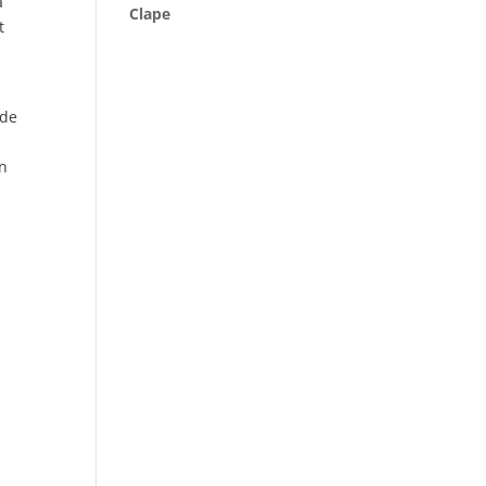
a
Clape
t
 de
on