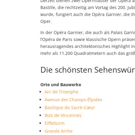
Derzeit dienen zwei Opernhäuser der Opéra al
Bastille, die rechtzeitig am Vortag des 200. Jub
wurde, fungiert auch die Opéra Garnier, die 
Oper.
In der Opéra Garnier, die auch als Palais Gar
l’Opéra de Paris sowie klassische Opern präsen
herausragendes architektonisches Highlight in
mehr als 11.200 Quadratmetern auch das größ
Die schönsten Sehenswürd
Orte und Bauwerke
Arc de Triomphe
Avenue des Champs-Élysées
Basilique du Sacré-Cœur
Bois de Vincennes
Eiffelturm
Grande Arche