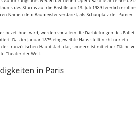
s Aufführungsorte. Neben der neuen Opéra Bastille am Place de l
iläums des Sturms auf die Bastille am 13. Juli 1989 feierlich eröffne
ihren Namen dem Baumeister verdankt, als Schauplatz der Pariser
nier bezeichnet wird, werden vor allem die Darbietungen des Ballet
tiert. Das im Januar 1875 eingeweihte Haus stellt nicht nur ein
 der französischen Hauptstadt dar, sondern ist mit einer Fläche v
te Theater der Welt.
igkeiten in Paris