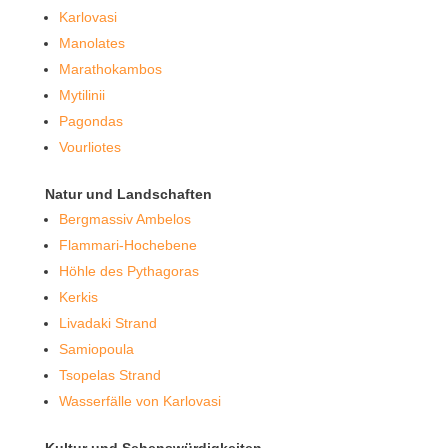
Karlovasi
Manolates
Marathokambos
Mytilinii
Pagondas
Vourliotes
Natur und Landschaften
Bergmassiv Ambelos
Flammari-Hochebene
Höhle des Pythagoras
Kerkis
Livadaki Strand
Samiopoula
Tsopelas Strand
Wasserfälle von Karlovasi
Kultur und Sehenswürdigkeiten