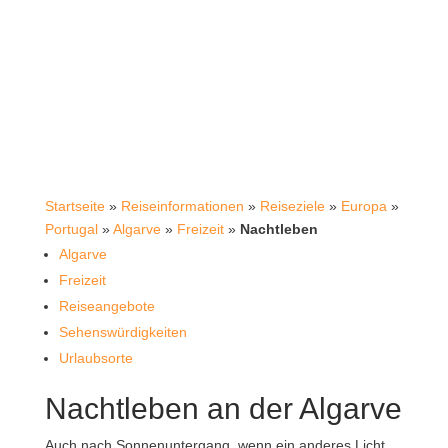
Startseite
»
Reiseinformationen
»
Reiseziele
»
Europa
»
Portugal
»
Algarve
»
Freizeit
»
Nachtleben
Algarve
Freizeit
Reiseangebote
Sehenswürdigkeiten
Urlaubsorte
Nachtleben an der Algarve
Auch nach Sonnenuntergang, wenn ein anderes Licht