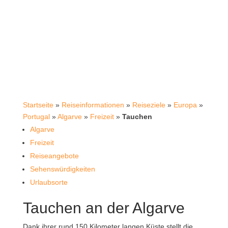
Startseite
»
Reiseinformationen
»
Reiseziele
»
Europa
»
Portugal
»
Algarve
»
Freizeit
»
Tauchen
Algarve
Freizeit
Reiseangebote
Sehenswürdigkeiten
Urlaubsorte
Tauchen an der Algarve
Dank ihrer rund 150 Kilometer langen Küste stellt die