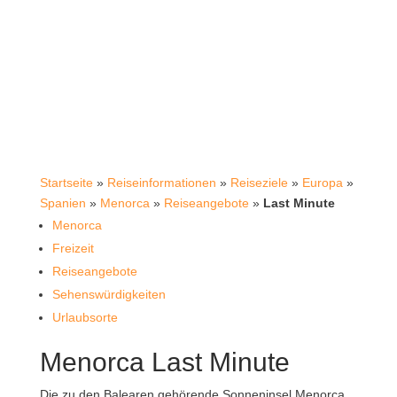
Startseite
»
Reiseinformationen
»
Reiseziele
»
Europa
»
Spanien
»
Menorca
»
Reiseangebote
»
Last Minute
Menorca
Freizeit
Reiseangebote
Sehenswürdigkeiten
Urlaubsorte
Menorca Last Minute
Die zu den Balearen gehörende Sonneninsel Menorca,