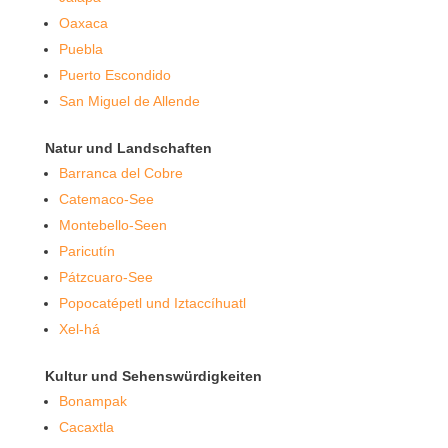
Oaxaca
Puebla
Puerto Escondido
San Miguel de Allende
Natur und Landschaften
Barranca del Cobre
Catemaco-See
Montebello-Seen
Paricutín
Pátzcuaro-See
Popocatépetl und Iztaccíhuatl
Xel-há
Kultur und Sehenswürdigkeiten
Bonampak
Cacaxtla