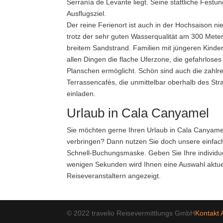
Serranía de Levante liegt. Seine stattliche Festung
Ausflugsziel.
Der reine Ferienort ist auch in der Hochsaison n
trotz der sehr guten Wasserqualität am 300 Mete
breitem Sandstrand. Familien mit jüngeren Kinder
allen Dingen die flache Uferzone, die gefahrloses
Planschen ermöglicht. Schön sind auch die zahlr
Terrassencafés, die unmittelbar oberhalb des St
einladen.
Urlaub in Cala Canyamel
Sie möchten gerne Ihren Urlaub in Cala Canyame
verbringen? Dann nutzen Sie doch unsere einfac
Schnell-Buchungsmaske. Geben Sie Ihre individue
wenigen Sekunden wird Ihnen eine Auswahl aktu
Reiseveranstaltern angezeigt.
© 2022 travelio Reisevermittlungs GmbH
Kontakt