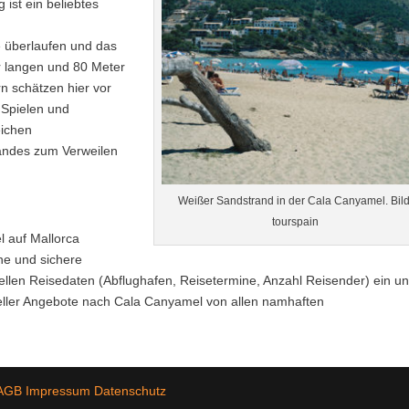
 ist ein beliebtes
ie überlaufen und das
r langen und 80 Meter
n schätzen hier vor
 Spielen und
eichen
randes zum Verweilen
Weißer Sandstrand in der Cala Canyamel. Bild
tourspain
l auf Mallorca
he und sichere
llen Reisedaten (Abflughafen, Reisetermine, Anzahl Reisender) ein un
eller Angebote nach Cala Canyamel von allen namhaften
AGB
Impressum
Datenschutz