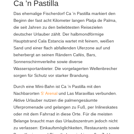
Ca ’n Pastilla
Das ehemalige Fischerdorf Ca ’n Pastilla markiert den
Beginn der fast acht Kilometer langen Platja de Palma,
die seit Jahren zu den beliebtesten Reisezielen
deutscher Urlauber zählt. Der halbmondförmige
Hauptstrand Cala Estancia wartet mit feinem, weißen
Sand und einer flach abfallenden Uferzone auf und
beherbergt an seinen Rändern Cafés, Bars,
Sonnenschirmverleihe sowie diverse
Wassersportanbieter. Die vorgelagerten Wellenbrecher
sorgen für Schutz vor starker Brandung.
Durch eine Mini-Bahn ist Ca ’n Pastilla mit den
Nachbarorten
S‘ Arenal
und Las Maravillas verbunden.
Aktive Urlauber nutzen die palmengesäumte
Uferpromenade und gelangen zu Fuß, per Inlineskates
oder mit dem Fahrrad in diese Orte. Für die meisten
Belange braucht man das Urlaubszentrum jedoch nicht
zu verlassen: Einkaufsmöglichkeiten, Restaurants sowie