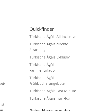
Quickfinder
Türkische Ägäis All Inclusive
Türkische Ägäis direkte
Strandlage
Türkische Ägäis Exklusiv
Türkische Ägäis
Familienurlaub
Türkische Ägäis
Frühbucherangebote
ank
e
Türkische Ägäis Last Minute
Türkische Ägäis nur Flug
ist,
he
Reise News aus der