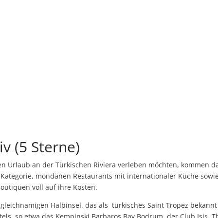
iv (5 Sterne)
ven Urlaub an der Türkischen Riviera verleben möchten, kommen d
ne Kategorie, mondänen Restaurants mit internationaler Küche sowi
outiquen voll auf ihre Kosten.
 gleichnamigen Halbinsel, das als türkisches Saint Tropez bekannt 
otels, so etwa das Kempinski Barbaros Bay Bodrum, der Club Isis, T