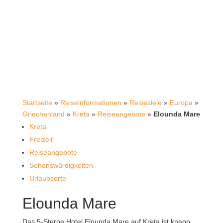
Startseite
»
Reiseinformationen
»
Reiseziele
»
Europa
»
Griechenland
»
Kreta
»
Reiseangebote
»
Elounda Mare
Kreta
Freizeit
Reiseangebote
Sehenswürdigkeiten
Urlaubsorte
Elounda Mare
Das 5-Sterne Hotel Elounda Mare auf Kreta ist knapp