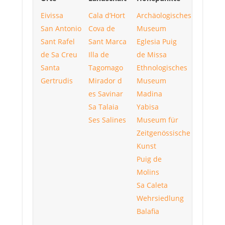
Eivissa
Cala d’Hort
Archäologisches
San Antonio
Cova de
Museum
Sant Rafel
Sant Marca
Eglesia Puig
de Sa Creu
Illa de
de Missa
Santa
Tagomago
Ethnologisches
Gertrudis
Mirador d
Museum
es Savinar
Madina
Sa Talaia
Yabisa
Ses Salines
Museum für
Zeitgenössische
Kunst
Puig de
Molins
Sa Caleta
Wehrsiedlung
Balafia