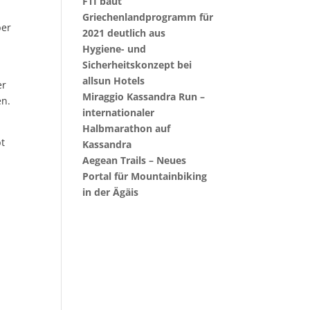
FTI baut
Griechenlandprogramm für
ber
2021 deutlich aus
Hygiene- und
Sicherheitskonzept bei
allsun Hotels
er
Miraggio Kassandra Run –
en.
internationaler
Halbmarathon auf
bt
Kassandra
Aegean Trails – Neues
Portal für Mountainbiking
in der Ägäis