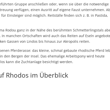
eführten Gruppe anschließen oder, wenn sie über die notwendige
treuung verfügen, einen Ausritt auf eigene Faust unternehmen. A
ür Einsteiger sind möglich. Reitställe finden sich z. B. in Pastida,
Farma Rodou ganz in der Nähe des berühmten Schmetterlingstals ab
 In manchen Ortschaften wird auch das Reiten auf Eseln angebot
ken Gassen von Lindos bis hinaus zur Akropolis reiten.
benen Pferderasse: das kleine, schmal gebaute rhodische Pferd le
n in den Bergen der Insel. Das ehemalige Arbeitspony wird heute
elos kann die Zuchtanlage besichtigt werden.
auf Rhodos im Überblick