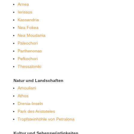
Arnea
Ierissos
Kassandria
Nea Fokea
Nea Moudania
Paleochori
Parthenonas
Pefkochori
Thessaloniki
Natur und Landschaften
Amouliani
Athos
Drenia-Inseln
Park des Aristoteles
Tropfsteinhöhle von Petralona
Kultur und Sehenswürdigkeiten