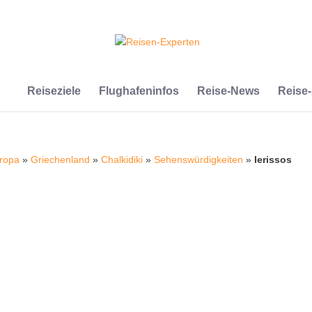
Reiseziele
Flughafeninfos
Reise-News
Reise
ropa
»
Griechenland
»
Chalkidiki
»
Sehenswürdigkeiten
»
Ierissos