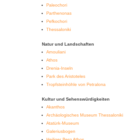
Paleochori
Parthenonas
Pefkochori
Thessaloniki
Natur und Landschaften
Amouliani
Athos
Drenia-Inseln
Park des Aristoteles
Tropfsteinhöhle von Petralona
Kultur und Sehenswürdigkeiten
Akanthos
Archäologisches Museum Thessaloniki
Atatürk-Museum
Galeriusbogen
Heiliger Berg Athos