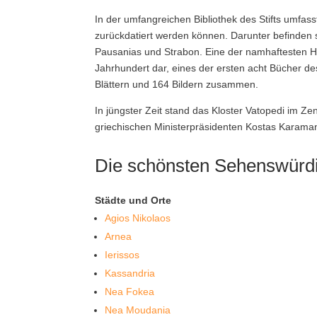
In der umfangreichen Bibliothek des Stifts umfass
zurückdatiert werden können. Darunter befinden 
Pausanias und Strabon. Eine der namhaftesten Ha
Jahrhundert dar, eines der ersten acht Bücher d
Blättern und 164 Bildern zusammen.
In jüngster Zeit stand das Kloster Vatopedi im Z
griechischen Ministerpräsidenten Kostas Karamanl
Die schönsten Sehenswürdig
Städte und Orte
Agios Nikolaos
Arnea
Ierissos
Kassandria
Nea Fokea
Nea Moudania