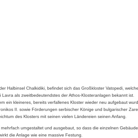
er Halbinsel Chalkidiki, befindet sich das Großkloster Vatopedi, welch
 Lavra als zweitbedeutendstes der Athos-Klosteranlagen bekannt ist.
em ein kleineres, bereits verfallenes Kloster wieder neu aufgebaut wur
nikos II. sowie Förderungen serbischer Könige und bulgarischer Zar
chtum des Klosters mit seinen vielen Ländereien seinen Anfang.
di mehrfach umgestaltet und ausgebaut, so dass die einzelnen Gebäude
irkt die Anlage wie eine massive Festung.