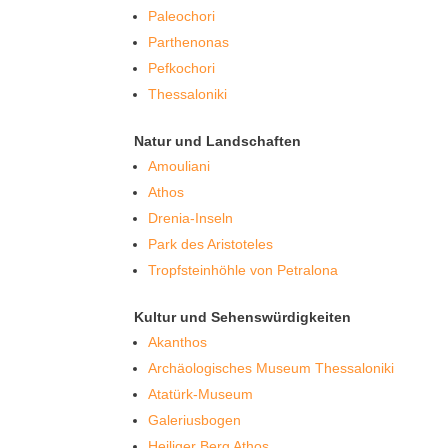
Paleochori
Parthenonas
Pefkochori
Thessaloniki
Natur und Landschaften
Amouliani
Athos
Drenia-Inseln
Park des Aristoteles
Tropfsteinhöhle von Petralona
Kultur und Sehenswürdigkeiten
Akanthos
Archäologisches Museum Thessaloniki
Atatürk-Museum
Galeriusbogen
Heiliger Berg Athos