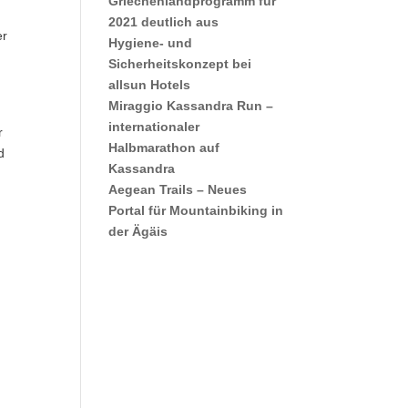
Griechenlandprogramm für
2021 deutlich aus
er
Hygiene- und
Sicherheitskonzept bei
allsun Hotels
Miraggio Kassandra Run –
internationaler
r
Halbmarathon auf
d
Kassandra
Aegean Trails – Neues
Portal für Mountainbiking in
der Ägäis