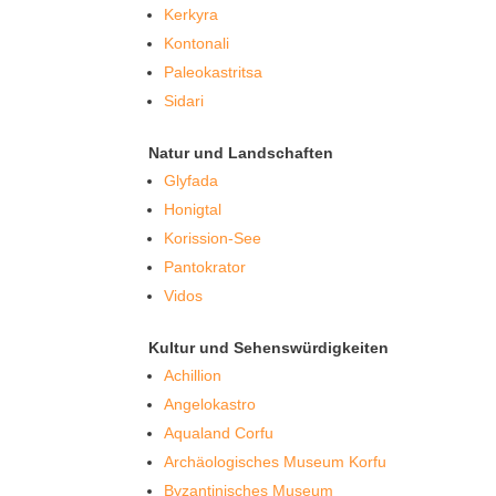
Kerkyra
Kontonali
Paleokastritsa
Sidari
Natur und Landschaften
Glyfada
Honigtal
Korission-See
Pantokrator
Vidos
Kultur und Sehenswürdigkeiten
Achillion
Angelokastro
Aqualand Corfu
Archäologisches Museum Korfu
Byzantinisches Museum