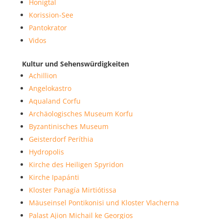
Honigtal
Korission-See
Pantokrator
Vidos
Kultur und Sehenswürdigkeiten
Achillion
Angelokastro
Aqualand Corfu
Archäologisches Museum Korfu
Byzantinisches Museum
Geisterdorf Períthia
Hydropolis
Kirche des Heiligen Spyridon
Kirche Ipapánti
Kloster Panagía Mirtiótissa
Mäuseinsel Pontikonisi und Kloster Vlacherna
Palast Ajion Michail ke Georgios