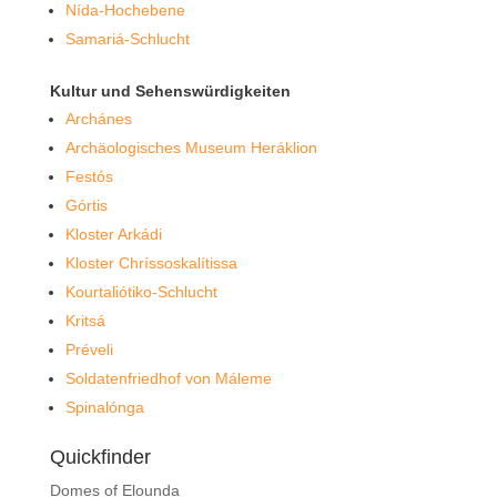
Nída-Hochebene
Samariá-Schlucht
Kultur und Sehenswürdigkeiten
Archánes
Archäologisches Museum Heráklion
Festós
Górtis
Kloster Arkádi
Kloster Chríssoskalítissa
Kourtaliótiko-Schlucht
Kritsá
Préveli
Soldatenfriedhof von Máleme
Spinalónga
Quickfinder
Domes of Elounda