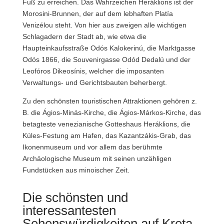
Fuß zu erreichen. Das Wahrzeichen Heráklions ist der
Morosini-Brunnen, der auf dem lebhaften Platía
Venizélou steht. Von hier aus zweigen alle wichtigen
Schlagadern der Stadt ab, wie etwa die
Haupteinkaufsstraße Odós Kalokerinú, die Marktgasse
Odós 1866, die Souvenirgasse Odód Dedalú und der
Leofóros Dikeosínis, welcher die imposanten
Verwaltungs- und Gerichtsbauten beherbergt.
Zu den schönsten touristischen Attraktionen gehören z.
B. die Ágios-Minás-Kirche, die Ágios-Márkos-Kirche, das
betagteste venezianische Gotteshaus Heráklions, die
Kúles-Festung am Hafen, das Kazantzákis-Grab, das
Ikonenmuseum und vor allem das berühmte
Archäologische Museum mit seinen unzähligen
Fundstücken aus minoischer Zeit.
Die schönsten und
interessantesten
Sehenswürdigkeiten auf Kreta