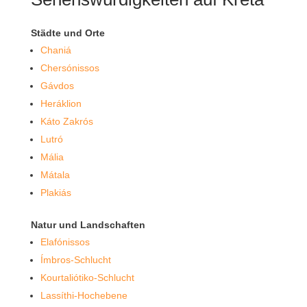
Städte und Orte
Chaniá
Chersónissos
Gávdos
Heráklion
Káto Zakrós
Lutró
Mália
Mátala
Plakiás
Natur und Landschaften
Elafónissos
Ímbros-Schlucht
Kourtaliótiko-Schlucht
Lassíthi-Hochebene