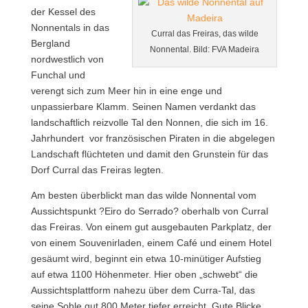
der Kessel des
Nonnentals in das
Curral das Freiras, das wilde
Bergland
Nonnental. Bild: FVA Madeira
nordwestlich von
Funchal und
verengt sich zum Meer hin in eine enge und
unpassierbare Klamm. Seinen Namen verdankt das
landschaftlich reizvolle Tal den Nonnen, die sich im 16.
Jahrhundert vor französischen Piraten in die abgelegen
Landschaft flüchteten und damit den Grunstein für das
Dorf Curral das Freiras legten.
Am besten überblickt man das wilde Nonnental vom
Aussichtspunkt ?Eiro do Serrado? oberhalb von Curral
das Freiras. Von einem gut ausgebauten Parkplatz, der
von einem Souvenirladen, einem Café und einem Hotel
gesäumt wird, beginnt ein etwa 10-minütiger Aufstieg
auf etwa 1100 Höhenmeter. Hier oben „schwebt“ die
Aussichtsplattform nahezu über dem Curra-Tal, das
seine Sohle gut 800 Meter tiefer erreicht. Gute Blicke