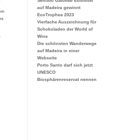
Sentido Galomar Ecohotel
auf Madeira gewinnt
sem
EcoTrophea 2023
es
Vierfache Auszeichnung für
Schokoladen der World of
Wine
r
Die schönsten Wanderwege
auf Madeira in einer
Webseite
Porto Santo darf sich jetzt
UNESCO
Biosphärenreservat nennen