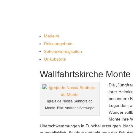
Madeira
Reiseangebote
Sehenswürdigkeiten
Urlaubsorte
Wallfahrtskirche Monte
Die „Jungfra
ihrer Heimki
besondere Be
Igreja de Nossa Senhora do
Legenden, an
Monte. Bild: Andreas Schwope
Wunder vollb
Monte ihre W
Überschwemmungen in Funchal erzeugten. Nachde
augenblicklich. Seitdem gedenkt man der Schutzpa