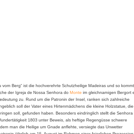
u vom Berg“ ist die hochverehrte Schutzheilige Madeiras und so komm
rche der Igreja de Nossa Senhora do
Monte
im gleichnamigen Bergort 
deutung zu. Rund um die Patronin der Insel, ranken sich zahlreiche
geblich soll der Vater eines Hirtenmädchens die kleine Holzstatue, die
ringen soll, gefunden haben. Besonders eindringlich stellt die Senhora
undertätigkeit 1803 unter Beweis, als heftige Regengüsse schwere
m man die Heilige um Gnade anflehte, versiegte das Unwetter
tronin jährlich am 15. August im Rahmen einer feierlichen Prozession