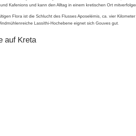
 und Kafenions und kann den Alltag in einem kretischen Ort mitverfolge
ltigen Flora ist die Schlucht des Flusses Aposelémis, ca. vier Kilomete
 Windmühlenreiche Lassíthi-Hochebene eignet sich Gouves gut.
e auf Kreta