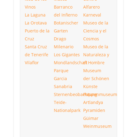
Vinos
Barranco
Alfarero
La Laguna
del Infierno
Karneval
La Orotava
Botanischer
Museo de la
Puerto de la
Garten
Ciencia y el
Cruz
Drago
Cosmos
Santa Cruz
Milenario
Museo de la
de Tenerife
Los Gigantes
Naturaleza y
Vilaflor
Mondlandschaft
el Hombre
Parque
Museum
Garcia
der Schönen
Sanabria
Künste
Sternenbeobachtung
Puppenmuseum
Teide-
Artlandya
Nationalpark
Pyramiden
Güimar
Weinmuseum