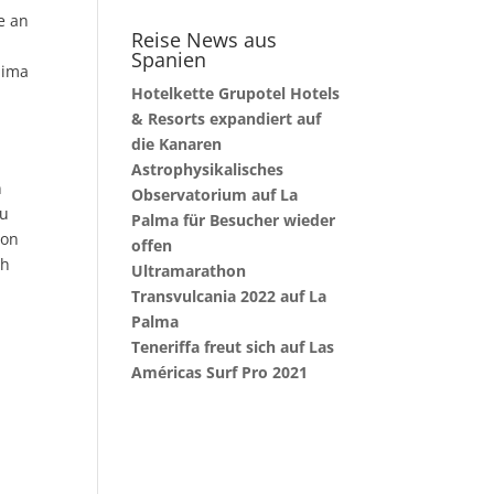
e an
Reise News aus
Spanien
lima
Hotelkette Grupotel Hotels
& Resorts expandiert auf
die Kanaren
Astrophysikalisches
n
Observatorium auf La
zu
Palma für Besucher wieder
von
offen
ch
Ultramarathon
Transvulcania 2022 auf La
Palma
Teneriffa freut sich auf Las
Américas Surf Pro 2021