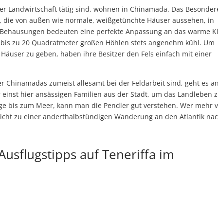
er Landwirtschaft tätig sind, wohnen in Chinamada. Das Besonder
n, die von außen wie normale, weißgetünchte Häuser aussehen, in
en Behausungen bedeuten eine perfekte Anpassung an das warme K
 den bis zu 20 Quadratmeter großen Höhlen stets angenehm kühl. Um
 Häuser zu geben, haben ihre Besitzer den Fels einfach mit einer
r Chinamadas zumeist allesamt bei der Feldarbeit sind, geht es a
inst hier ansässigen Familien aus der Stadt, um das Landleben 
rge bis zum Meer, kann man die Pendler gut verstehen. Wer mehr 
richt zu einer anderthalbstündigen Wanderung an den Atlantik na
usflugstipps auf Teneriffa im