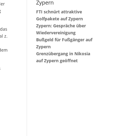
Zypern
der
g
FTI schnürt attraktive
Golfpakete auf Zypern
Zypern: Gespräche über
 das
Wiedervereinigung
l z.
Bußgeld für Fußgänger auf
Zypern
 dem
Grenzübergang in Nikosia
auf Zypern geöffnet
s